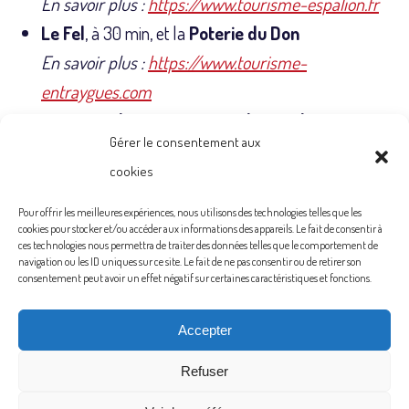
En savoir plus :
https://www.tourisme-espalion.fr
Le Fel
, à 30 min, et la
Poterie du Don
En savoir plus :
https://www.tourisme-
entraygues.com
Le
Musée des cornemuses du Monde
, à 45 min
Gérer le consentement aux
A Cantoin, en savoir plus : lien à intégrer
cookies
Rodez avec le musée Soulages
, à 1h
En savoir plus :
https://www.rodez-tourisme.fr
Pour offrir les meilleures expériences, nous utilisons des technologies telles que les
cookies pour stocker et/ou accéder aux informations des appareils. Le fait de consentir à
Conques
, à 1h
ces technologies nous permettra de traiter des données telles que le comportement de
navigation ou les ID uniques sur ce site. Le fait de ne pas consentir ou de retirer son
En savoir plus :
https://www.tourisme-
consentement peut avoir un effet négatif sur certaines caractéristiques et fonctions.
conques.fr/fr/
Accepter
Refuser